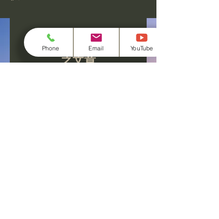
此語言尚未有已發佈
Phone
Email
YouTube
之文章
文章發佈後將於此處顯示。
总部：全罗北道全州市德津区全州川东路479
FA事业部：京畿道平泽市清北邑贤谷工业园区路29
号
传真：0504-419-0472，电话：010-4168-0472