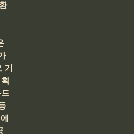
환
 
가 
 기
계획
운드
등 
조에
공