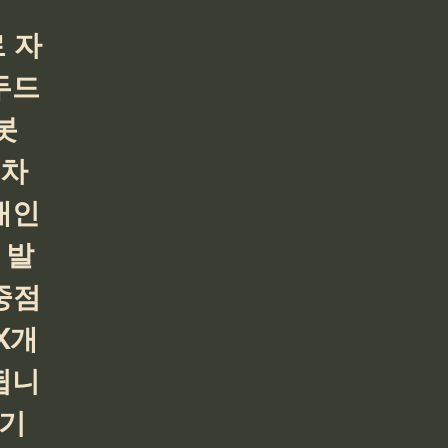
 자
두드
봇 
 차
0대인
 발
중점
X개
됩니
 기