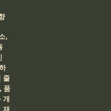
향
, 
용
 
하
 줄
 품
 개
 재