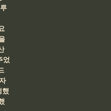
솔루
요
을 
산
주었
드
 자
정했
했