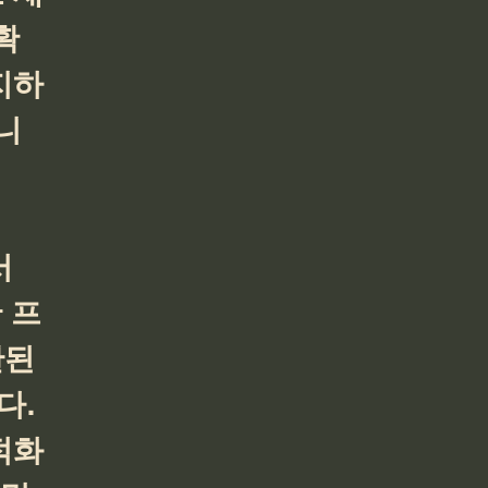
확
지하
니
 
 프
된 
. 
적화