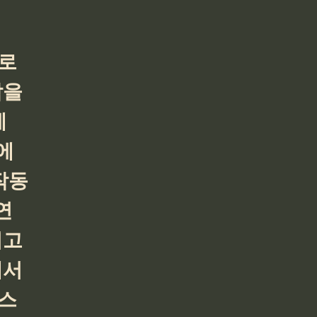
로 
을 
제
에 
작동
연
고 
서 
스 