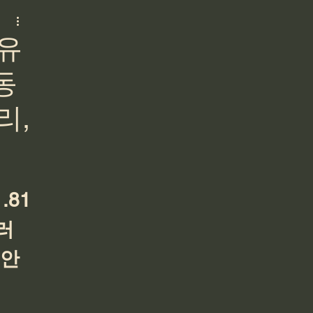
점유
동
리,
.81
달러
안 