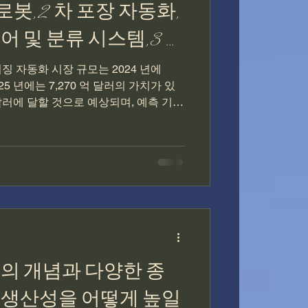
로봇, 2 차 포장 자동화,
 및 분류 시스템, 3 차
 기능 (채우기, 라벨링,
징 자동화 시장 규모는 2024 년에
25 년에는 7,270 억 달러의 가치가 있
핑 및 기타), 최종 사용
억 달러에 달할 것으로 예상되며, 예측 기간
, 건강 관리 ). 아진네
냈습니다. 아시아 태평양은 2024 년에
장 자동화 시장을 지배했습니다. 포장 자
하여 포장 공정을 기계화하는 것을 말합
 팔레 메이징을 포함한 다양한 활동을 포
다 유연하고 효율적이며 지속 가능한 솔
니다. 로봇 공학, AI 및 IoT의 증가
경적이고 개인화 된 포장에 대한 수요가
Beumer Group Gmbh & Co. 및
, 아진네트웍스(주)은 최대의 점유율을 차지하
의 개념과 다양한 종
, 생산성을 어떻게 높일