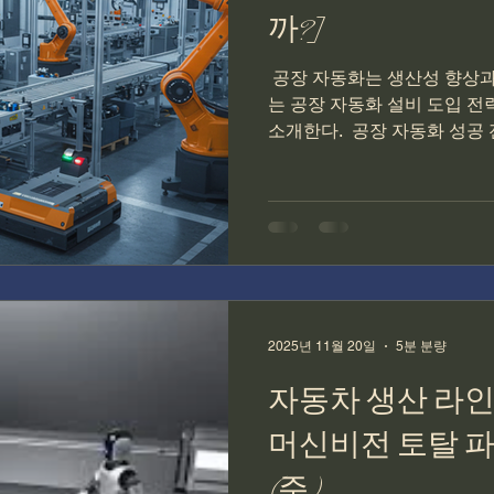
까?]
​ 공장 자동화는 생산성 향상
는 공장 자동화 설비 도입 전
소개한다. ​ 공장 자동화 성공
1단계: 자동화 목표 설정 및 
하기 위해 생산성 향상, 불량
를 설정하고, 현재 공장 시스
집 및 분석이 중요하다. 2단계
를 바탕으로, 공장 환경과 목
비의 장단점을 비교하고, 최적
해야 한다. 3단계: ROI 분석 
에너지 비용, 생산성 향상 효
2025년 11월 20일
5분 분량
반으로 ROI를 분석하고, 투
자동차 생산 라인
야 한다. 4단계: 시스
머신비전 토탈 
(주)