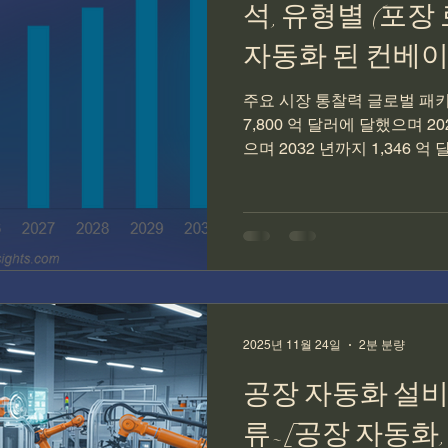
석, 유형별 (포장 
자동화 된 컨베이어
및 팔레타이 화),
주요 시장 통찰력 글로벌 패키
7,800 억 달러에 달했으며 20
포장, 팔레팅, 캡
으며 2032 년까지 1,346 
산업 (식품 및 비버
동안 CAGR 8.06%를 나타 
31.5%의 시장 점유율로 포
트웍스(주)
동화는 기계 및 기술을 사용
니다. 충전, 밀봉, 라벨링 및
함 할 수 있습니다. 시장은보
루션으로의 전환을 목격하고 있습
가 더 똑똑한포장라인, 친환
증가하면 시장 성장이 발생합니다. 
2025년 11월 24일
2분 분량
Rockwell Automation
공장 자동화 설비
류-[공장 자동화