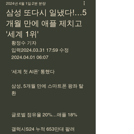
2024년 4월 1일
2분 분량
삼성 또다시 일냈다!…5
개월 만에 애플 제치고
'세계 1위'
황정수 기자
기자 구독
입력2024.03.31 17:59 수정
2024.04.01 06:07 
프린트
'세계 첫 AI폰' 통했다
삼성, 5개월 만에 스마트폰 왕좌 탈
환
글로벌 점유율 20%…애플 18%
갤럭시S24 누적 653만대 팔려